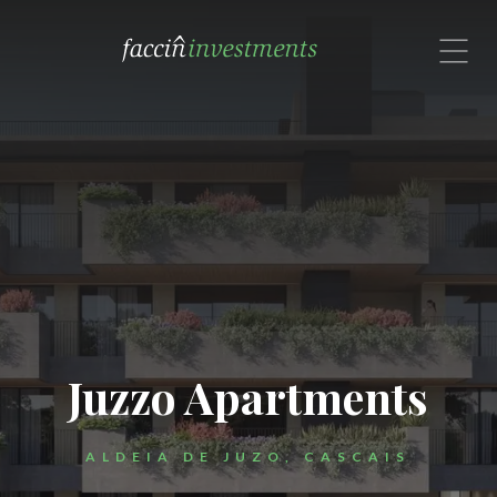
com um especialista no Brasil.
Rua Alexandre Dumas, 1601, Cj. 72
São Paulo, SP 04717-004
Brasil
Contate-nos por email ou
Whatsapp: (11) 91308-9191


Juzzo Apartments
ALDEIA DE JUZO, CASCAIS