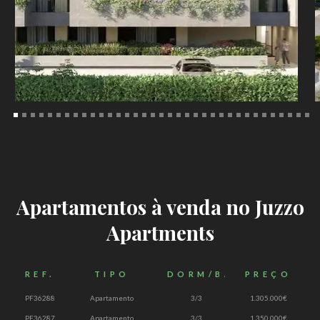
Apartamentos à venda no Juzzo
Apartments
REF.
TIPO
DORM/BANH
PREÇO
PF36288
Apartamento
3/3
1.305.000€
PF36287
Apartamento
3/3
1.350.000€