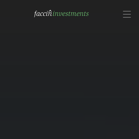
com um especialista no Brasil.
Rua Alexandre Dumas, 1601, Cj. 72
São Paulo, SP 04717-004
Brasil
Contate-nos por email ou
Whatsapp: (11) 91308-9191

