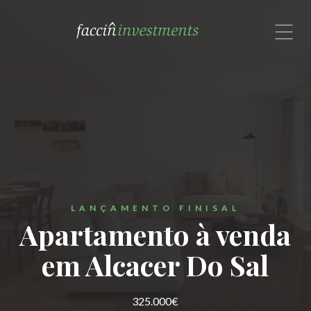
com um especialista no Brasil.
Rua Alexandre Dumas, 1601, Cj. 72
São Paulo, SP 04717-004
Brasil
Contate-nos por email ou
Whatsapp: (11) 91308-9191


LANÇAMENTO FINISAL
Apartamento à venda
em Alcacer Do Sal
325.000€