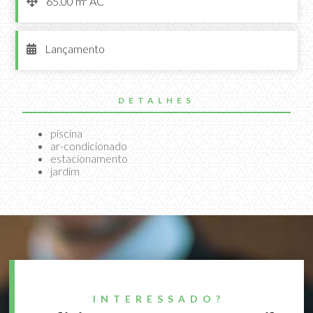
65.00 m² AC

Lançamento

DETALHES
piscina
ar-condicionado
estacionamento
jardim
INTERESSADO?