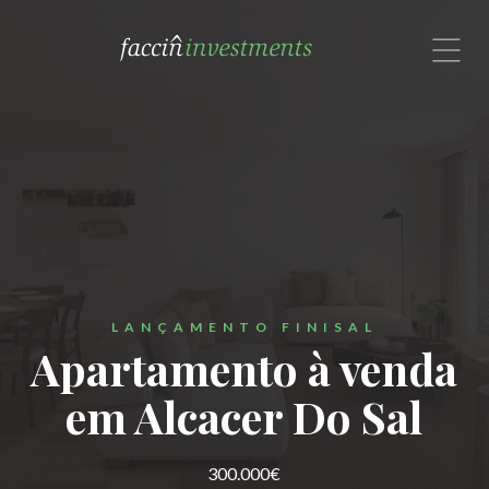
com um especialista no Brasil.
Rua Alexandre Dumas, 1601, Cj. 72
São Paulo, SP 04717-004
Brasil
Contate-nos por email ou
Whatsapp: (11) 91308-9191


LANÇAMENTO FINISAL
Apartamento à venda
em Alcacer Do Sal
300.000€