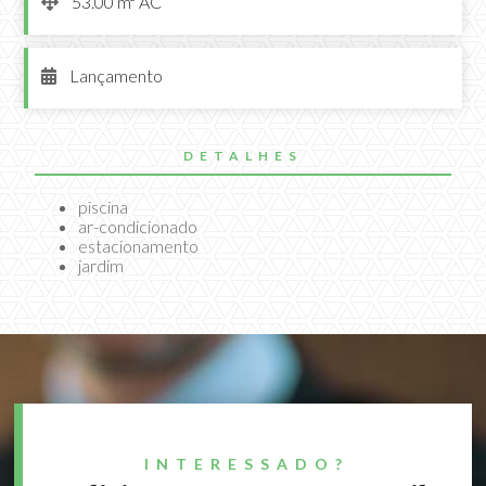
53.00 m² AC

Lançamento

DETALHES
piscina
ar-condicionado
estacionamento
jardim
INTERESSADO?