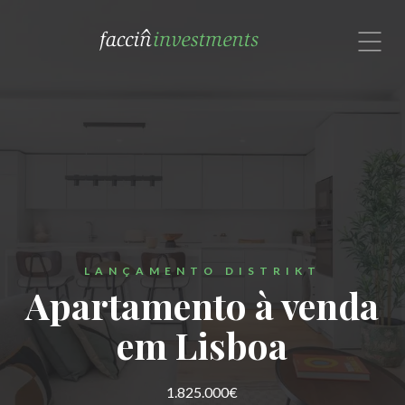
com um especialista no Brasil.
Rua Alexandre Dumas, 1601, Cj. 72
São Paulo, SP 04717-004
Brasil
Contate-nos por email ou
Whatsapp: (11) 91308-9191


LANÇAMENTO DISTRIKT
Apartamento à venda
em Lisboa
1.825.000€