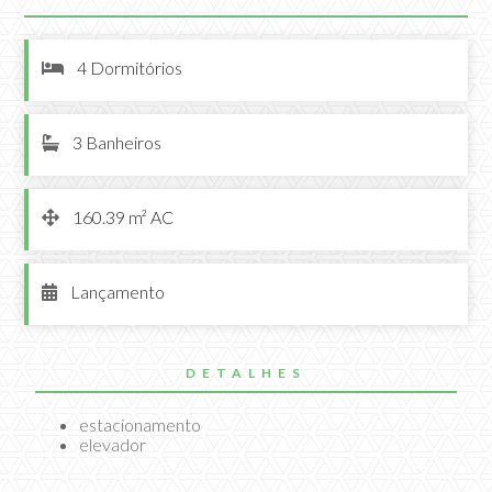
4 Dormitórios

3 Banheiros

160.39 m² AC

Lançamento

DETALHES
estacionamento
elevador