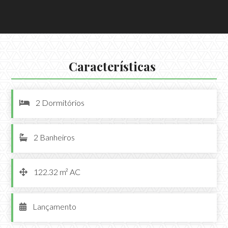
Características
2 Dormitórios

2 Banheiros

122.32 m² AC

Lançamento
