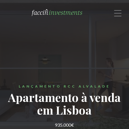
com um especialista no Brasil.
Rua Alexandre Dumas, 1601, Cj. 72
São Paulo, SP 04717-004
Brasil
Contate-nos por email ou
Whatsapp: (11) 91308-9191


LANÇAMENTO RCC ALVALADE
Apartamento à venda
em Lisboa
935.000€