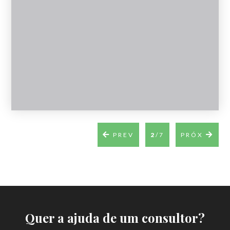

PREV
2
/7
PRÓX

Quer a ajuda de um consultor?