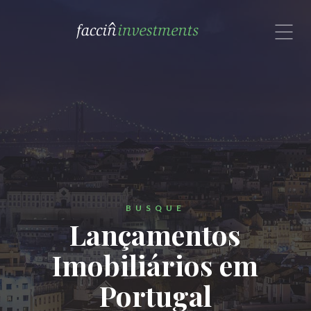
com um especialista no Brasil.
Rua Alexandre Dumas, 1601, Cj. 72
São Paulo, SP 04717-004
Brasil
Contate-nos por email ou
Whatsapp: (11) 91308-9191


BUSQUE
Lançamentos
Imobiliários em
Portugal