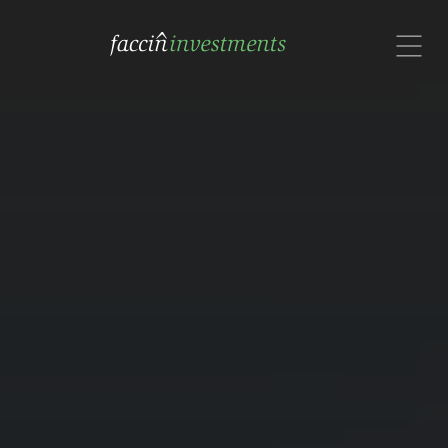
com um especialista no Brasil.
Rua Alexandre Dumas, 1601, Cj. 72
São Paulo, SP 04717-004
Brasil
Contate-nos por email ou
Whatsapp: (11) 91308-9191

