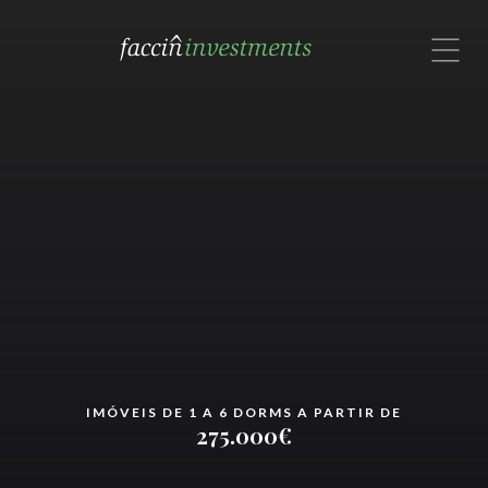
com um especialista no Brasil.
Rua Alexandre Dumas, 1601, Cj. 72
São Paulo, SP 04717-004
Brasil
Contate-nos por email ou
Whatsapp: (11) 91308-9191


IMÓVEIS DE 1 A 6 DORMS A PARTIR DE
275.000€